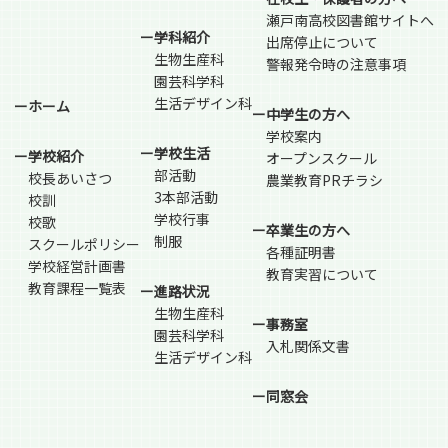
瀬戸南高校図書館サイトへ
ー学科紹介
出席停止について
生物生産科
警報発令時の注意事項
園芸科学科
生活デザイン科
ーホーム
ー中学生の方へ
学校案内
ー学校生活
ー学校紹介
オープンスクール
部活動
校長あいさつ
農業教育PRチラシ
3本部活動
校訓
学校行事
校歌
ー卒業生の方へ
制服
スクールポリシー
各種証明書
学校経営計画書
教育実習について
教育課程一覧表
ー進路状況
生物生産科
ー事務室
園芸科学科
入札関係文書
生活デザイン科
ー同窓会