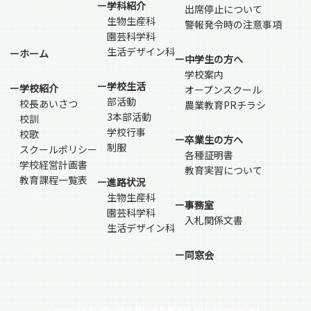
ー学科紹介
出席停止について
生物生産科
警報発令時の注意事項
園芸科学科
生活デザイン科
ーホーム
ー中学生の方へ
学校案内
ー学校生活
ー学校紹介
オープンスクール
部活動
校長あいさつ
農業教育PRチラシ
3本部活動
校訓
学校行事
校歌
ー卒業生の方へ
制服
スクールポリシー
各種証明書
学校経営計画書
教育実習について
教育課程一覧表
ー進路状況
生物生産科
ー事務室
園芸科学科
入札関係文書
生活デザイン科
ー同窓会
Copyright ©
岡山県立瀬戸南高等学校 All rights reserved.