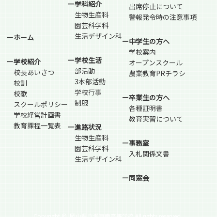
ー学科紹介
出席停止について
生物生産科
警報発令時の注意事項
園芸科学科
生活デザイン科
ーホーム
ー中学生の方へ
学校案内
ー学校生活
ー学校紹介
オープンスクール
部活動
校長あいさつ
農業教育PRチラシ
3本部活動
校訓
学校行事
校歌
ー卒業生の方へ
制服
スクールポリシー
各種証明書
学校経営計画書
教育実習について
教育課程一覧表
ー進路状況
生物生産科
ー事務室
園芸科学科
入札関係文書
生活デザイン科
ー同窓会
Copyright ©
岡山県立瀬戸南高等学校 All rights reserved.