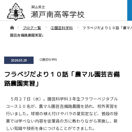
ああホーム
ブログ一覧
②園芸科学科
フラベジだより１０話「農マ
園芸吉備路農園実習」
②園芸科学科
2026.05.29
フラベジだより１０話「農マル園芸吉備
路農園実習」
５月２７日（水）。園芸科学科３年生フラワーベジタブル
コース１０名が、農マル園芸吉備路農園を訪れ、校外実習を
行いました。球根の植え付けやバラの夏剪定など、普段の授
業では学べない内容を従業員の方に教わりながら実施し、新
しい知識や技術を身につけることができました。