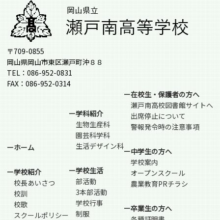
〒709-0855
岡山県岡山市東区瀬戸町沖８８
TEL：086-952-0831
FAX：086-952-0314
ー在校生・保護者の方へ
瀬戸南高校図書館サイトへ
ー学科紹介
出席停止について
生物生産科
警報発令時の注意事項
園芸科学科
生活デザイン科
ーホーム
ー中学生の方へ
学校案内
ー学校生活
ー学校紹介
オープンスクール
部活動
校長あいさつ
農業教育PRチラシ
3本部活動
校訓
学校行事
校歌
ー卒業生の方へ
制服
スクールポリシー
各種証明書