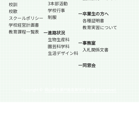
3本部活動
校訓
学校行事
校歌
ー卒業生の方へ
制服
スクールポリシー
各種証明書
学校経営計画書
教育実習について
教育課程一覧表
ー進路状況
生物生産科
ー事務室
園芸科学科
入札関係文書
生活デザイン科
ー同窓会
Copyright ©
岡山県立瀬戸南高等学校 All rights reserved.