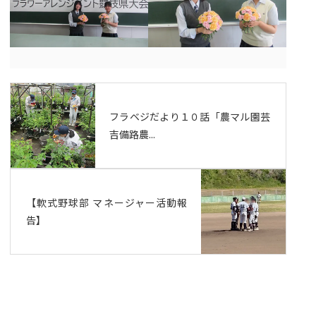
フラベジだより１０話「農マル園芸
吉備路農...
【軟式野球部 マネージャー活動報
告】