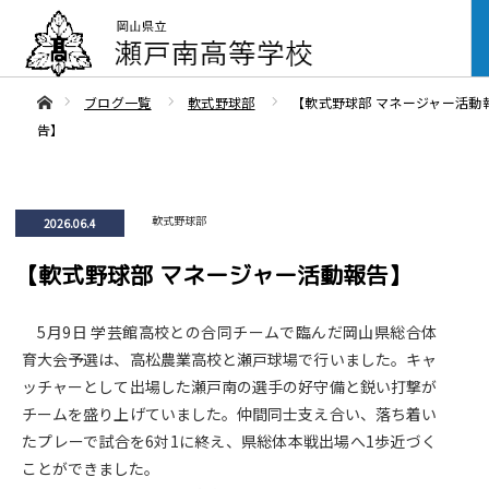
ああホーム
ブログ一覧
軟式野球部
【軟式野球部 マネージャー活動
告】
軟式野球部
2026.06.4
【軟式野球部 マネージャー活動報告】
5月9日 学芸館高校との合同チームで臨んだ岡山県総合体
育大会予選は、高松農業高校と瀬戸球場で行いました。キャ
ッチャーとして出場した瀬戸南の選手の好守備と鋭い打撃が
チームを盛り上げていました。仲間同士支え合い、落ち着い
たプレーで試合を6対1に終え、県総体本戦出場へ1歩近づく
ことができました。