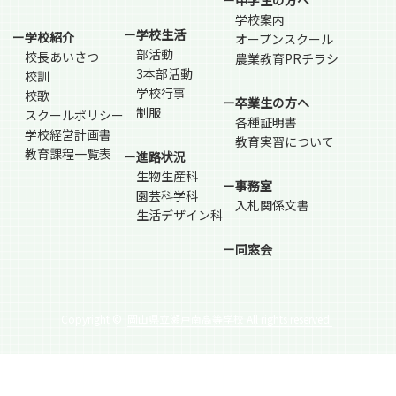
ー中学生の方へ
学校案内
ー学校生活
ー学校紹介
オープンスクール
部活動
校長あいさつ
農業教育PRチラシ
3本部活動
校訓
学校行事
校歌
ー卒業生の方へ
制服
スクールポリシー
各種証明書
学校経営計画書
教育実習について
教育課程一覧表
ー進路状況
生物生産科
ー事務室
園芸科学科
入札関係文書
生活デザイン科
ー同窓会
Copyright ©
岡山県立瀬戸南高等学校 All rights reserved.