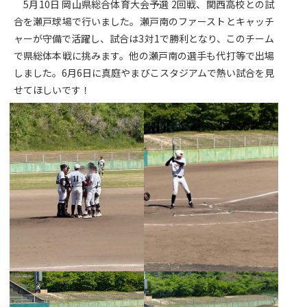
5月10日 岡山県総合体育大会予選 2回戦、関西高校との試
合を瀬戸球場で行いました。瀬戸南のファーストとキャッチ
ャーが守備で活躍し、試合は3対1で勝利となり、このチーム
で県総体本戦に挑みます。他の瀬戸南の選手も代打等で出場
しました。6月6日に真庭やまびこスタジアムで熱い試合を見
せてほしいです！