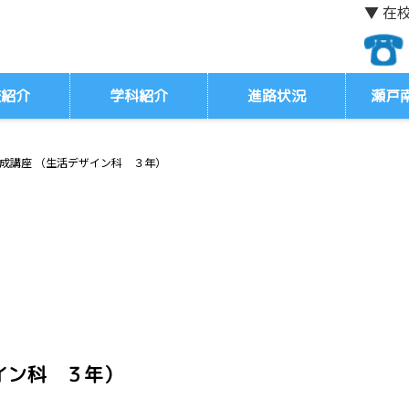
▼ 在
校紹介
学科紹介
進路状況
瀬戸
成講座 （生活デザイン科 ３年）
イン科 ３年）