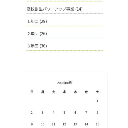
高校創生パワーアップ事業
(14)
１年団
(29)
２年団
(26)
３年団
(30)
2026年8月
日
月
火
水
木
金
土
1
2
3
4
5
6
7
8
9
10
11
12
13
14
15