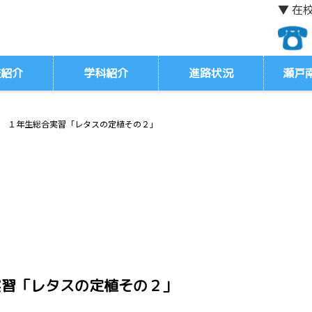
▼ 在
校紹介
学科紹介
進路状況
瀬戸
 １年生総合実習「レタスの定植その２」
実習「レタスの定植その２」