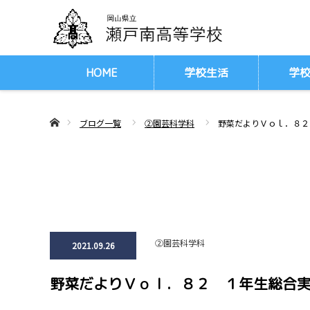
HOME
学校生活
学
ああホーム
ブログ一覧
②園芸科学科
野菜だよりＶｏｌ．８２
②園芸科学科
2021.09.26
野菜だよりＶｏｌ．８２ １年生総合