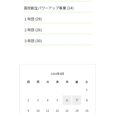
高校創生パワーアップ事業
(14)
１年団
(29)
２年団
(26)
３年団
(30)
2026年8月
日
月
火
水
木
金
土
1
2
3
4
5
6
7
8
9
10
11
12
13
14
15