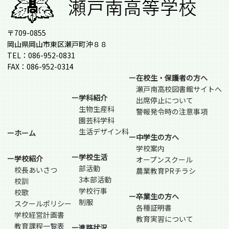
〒709-0855
岡山県岡山市東区瀬戸町沖８８
TEL：086-952-0831
FAX：086-952-0314
ー在校生・保護者の方へ
瀬戸南高校図書館サイトへ
ー学科紹介
出席停止について
生物生産科
警報発令時の注意事項
園芸科学科
生活デザイン科
ーホーム
ー中学生の方へ
学校案内
ー学校生活
ー学校紹介
オープンスクール
部活動
校長あいさつ
農業教育PRチラシ
3本部活動
校訓
学校行事
校歌
ー卒業生の方へ
制服
スクールポリシー
各種証明書
学校経営計画書
教育実習について
教育課程一覧表
ー進路状況