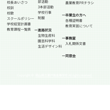
部活動
校長あいさつ
農業教育PRチラシ
3本部活動
校訓
学校行事
校歌
ー卒業生の方へ
制服
スクールポリシー
各種証明書
学校経営計画書
教育実習について
教育課程一覧表
ー進路状況
生物生産科
ー事務室
園芸科学科
入札関係文書
生活デザイン科
ー同窓会
Copyright ©
岡山県立瀬戸南高等学校 All rights reserved.