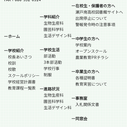
ー在校生・保護者の方へ
瀬戸南高校図書館サイトへ
ー学科紹介
出席停止について
生物生産科
警報発令時の注意事項
園芸科学科
生活デザイン科
ーホーム
ー中学生の方へ
学校案内
ー学校生活
ー学校紹介
オープンスクール
部活動
校長あいさつ
農業教育PRチラシ
3本部活動
校訓
学校行事
校歌
ー卒業生の方へ
制服
スクールポリシー
各種証明書
学校経営計画書
教育実習について
教育課程一覧表
ー進路状況
生物生産科
ー事務室
園芸科学科
入札関係文書
生活デザイン科
ー同窓会