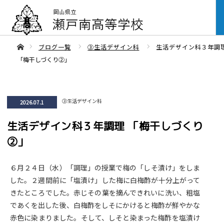
ああホーム
ブログ一覧
③生活デザイン科
生活デザイン科３年調
「梅干しづくり②」
③生活デザイン科
2026.07.1
生活デザイン科３年調理 「梅干しづくり
②」
６月２４日（水）「調理」の授業で梅の「しそ漬け」をしま
した。２週間前に「塩漬け」した梅に白梅酢が十分上がって
きたところでした。赤じその葉を摘んできれいに洗い、粗塩
であくを出した後、白梅酢をしそにかけると梅酢が鮮やかな
赤色に染まりました。そして、しそと染まった梅酢を塩漬け