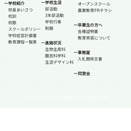
ー学校生活
ー学校紹介
オープンスクール
部活動
校長あいさつ
農業教育PRチラシ
3本部活動
校訓
学校行事
校歌
ー卒業生の方へ
制服
スクールポリシー
各種証明書
学校経営計画書
教育実習について
教育課程一覧表
ー進路状況
生物生産科
ー事務室
園芸科学科
入札関係文書
生活デザイン科
ー同窓会
Copyright ©
岡山県立瀬戸南高等学校 All rights reserved.