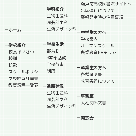
瀬戸南高校図書館サイトへ
ー学科紹介
出席停止について
生物生産科
警報発令時の注意事項
園芸科学科
生活デザイン科
ーホーム
ー中学生の方へ
学校案内
ー学校生活
ー学校紹介
オープンスクール
部活動
校長あいさつ
農業教育PRチラシ
3本部活動
校訓
学校行事
校歌
ー卒業生の方へ
制服
スクールポリシー
各種証明書
学校経営計画書
教育実習について
教育課程一覧表
ー進路状況
生物生産科
ー事務室
園芸科学科
入札関係文書
生活デザイン科
ー同窓会