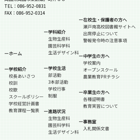
TEL：086-952-0831
FAX：086-952-0314
ー在校生・保護者の方へ
瀬戸南高校図書館サイトへ
ー学科紹介
出席停止について
生物生産科
警報発令時の注意事項
園芸科学科
生活デザイン科
ーホーム
ー中学生の方へ
学校案内
ー学校生活
ー学校紹介
オープンスクール
部活動
校長あいさつ
農業教育PRチラシ
3本部活動
校訓
学校行事
校歌
ー卒業生の方へ
制服
スクールポリシー
各種証明書
学校経営計画書
教育実習について
教育課程一覧表
ー進路状況
生物生産科
ー事務室
園芸科学科
入札関係文書
生活デザイン科