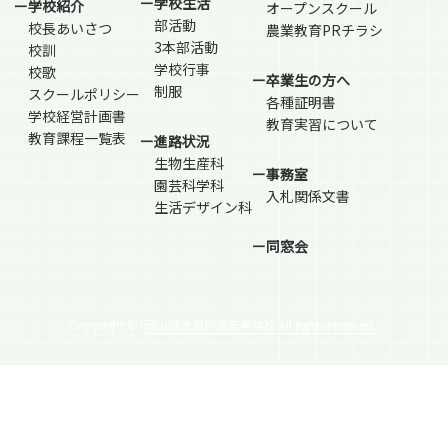
ー学校生活
ー学校紹介
オープンスクール
部活動
校長あいさつ
農業教育PRチラシ
3本部活動
校訓
学校行事
校歌
ー卒業生の方へ
制服
スクールポリシー
各種証明書
学校経営計画書
教育実習について
教育課程一覧表
ー進路状況
生物生産科
ー事務室
園芸科学科
入札関係文書
生活デザイン科
ー同窓会
Copyright ©
岡山県立瀬戸南高等学校 All rights reserved.