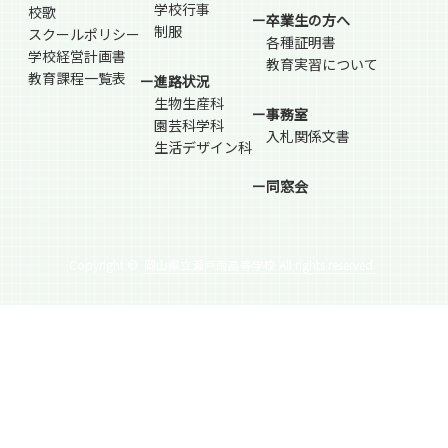
学校行事
校歌
ー卒業生の方へ
制服
スクールポリシー
各種証明書
学校経営計画書
教育実習について
教育課程一覧表
ー進路状況
生物生産科
ー事務室
園芸科学科
入札関係文書
生活デザイン科
ー同窓会
Copyright ©
岡山県立瀬戸南高等学校 All rights reserved.