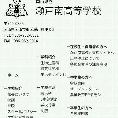
〒709-0855
岡山県岡山市東区瀬戸町沖８８
TEL：086-952-0831
FAX：086-952-0314
ー在校生・保護者の方へ
瀬戸南高校図書館サイトへ
ー学科紹介
出席停止について
生物生産科
警報発令時の注意事項
園芸科学科
生活デザイン科
ーホーム
ー中学生の方へ
学校案内
ー学校生活
ー学校紹介
オープンスクール
部活動
校長あいさつ
農業教育PRチラシ
3本部活動
校訓
学校行事
校歌
ー卒業生の方へ
制服
スクールポリシー
各種証明書
学校経営計画書