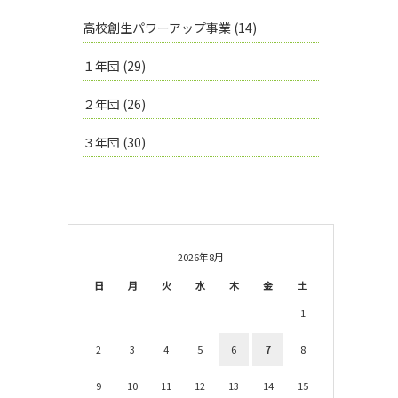
高校創生パワーアップ事業
(14)
１年団
(29)
２年団
(26)
３年団
(30)
2026年8月
日
月
火
水
木
金
土
1
2
3
4
5
6
7
8
9
10
11
12
13
14
15