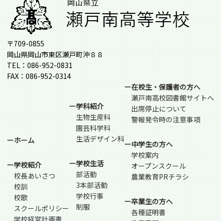
〒709-0855
岡山県岡山市東区瀬戸町沖８８
TEL：086-952-0831
FAX：086-952-0314
ー在校生・保護者の方へ
瀬戸南高校図書館サイトへ
ー学科紹介
出席停止について
生物生産科
警報発令時の注意事項
園芸科学科
生活デザイン科
ーホーム
ー中学生の方へ
学校案内
ー学校生活
ー学校紹介
オープンスクール
部活動
校長あいさつ
農業教育PRチラシ
3本部活動
校訓
学校行事
校歌
ー卒業生の方へ
制服
スクールポリシー
各種証明書
学校経営計画書