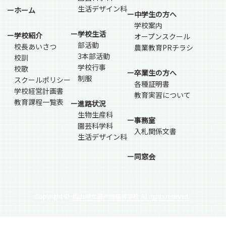
生活デザイン科
ーホーム
ー中学生の方へ
学校案内
ー学校生活
ー学校紹介
オープンスクール
部活動
校長あいさつ
農業教育PRチラシ
3本部活動
校訓
学校行事
校歌
ー卒業生の方へ
制服
スクールポリシー
各種証明書
学校経営計画書
教育実習について
教育課程一覧表
ー進路状況
生物生産科
ー事務室
園芸科学科
入札関係文書
生活デザイン科
ー同窓会
Copyright ©
岡山県立瀬戸南高等学校 All rights reserved.