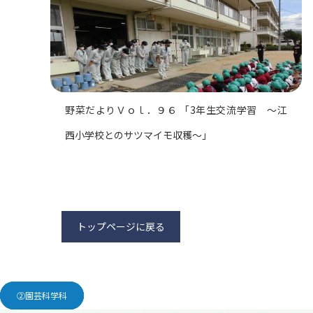
野菜だよりＶｏｌ．９６ 「3年生交流学習 ～江
西小学校とのサツマイモ収穫～」
トップページに戻る
③生活デザイン科
②園芸科学科
②園芸科学科