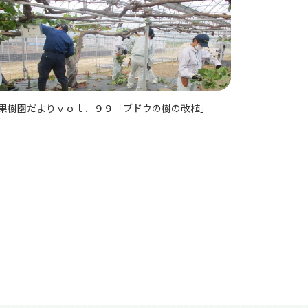
果樹園だよりｖｏｌ．９９「ブドウの樹の改植」