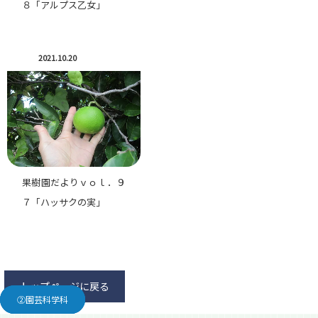
８「アルプス乙女」
2021.10.20
果樹園だよりｖｏｌ．９
７「ハッサクの実」
トップページに戻る
②園芸科学科
②園芸科学科
②園芸科学科