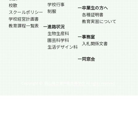
学校行事
校歌
ー卒業生の方へ
制服
スクールポリシー
各種証明書
学校経営計画書
教育実習について
教育課程一覧表
ー進路状況
生物生産科
ー事務室
園芸科学科
入札関係文書
生活デザイン科
ー同窓会
Copyright ©
岡山県立瀬戸南高等学校 All rights reserved.