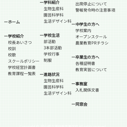
ー学科紹介
出席停止について
生物生産科
警報発令時の注意事項
園芸科学科
生活デザイン科
ーホーム
ー中学生の方へ
学校案内
ー学校生活
ー学校紹介
オープンスクール
部活動
校長あいさつ
農業教育PRチラシ
3本部活動
校訓
学校行事
校歌
ー卒業生の方へ
制服
スクールポリシー
各種証明書
学校経営計画書
教育実習について
教育課程一覧表
ー進路状況
生物生産科
ー事務室
園芸科学科
入札関係文書
生活デザイン科
ー同窓会
Copyright ©
岡山県立瀬戸南高等学校 All rights reserved.