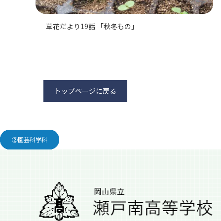
草花だより19話 「秋冬もの」
トップページに戻る
③生活デザイン科
②園芸科学科
②園芸科学科
②園芸科学科