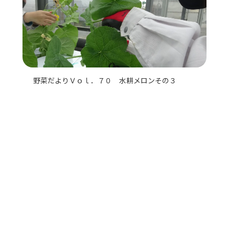
野菜だよりＶｏｌ．７０ 水耕メロンその３