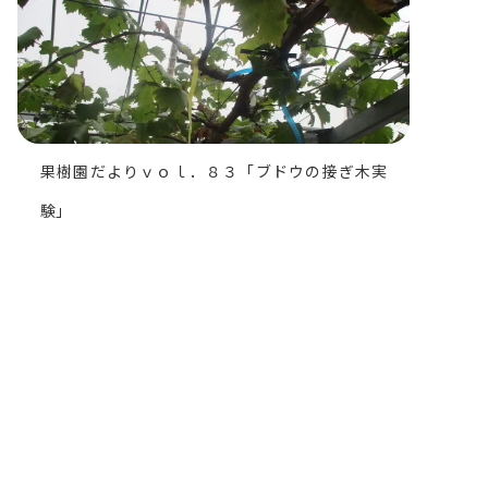
果樹園だよりｖｏｌ．８３「ブドウの接ぎ木実
験」