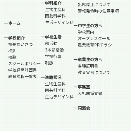
ー学科紹介
出席停止について
生物生産科
警報発令時の注意事項
園芸科学科
生活デザイン科
ーホーム
ー中学生の方へ
学校案内
ー学校生活
ー学校紹介
オープンスクール
部活動
校長あいさつ
農業教育PRチラシ
3本部活動
校訓
学校行事
校歌
ー卒業生の方へ
制服
スクールポリシー
各種証明書
学校経営計画書
教育実習について
教育課程一覧表
ー進路状況
生物生産科
ー事務室
園芸科学科
入札関係文書
生活デザイン科
ー同窓会
Copyright ©
岡山県立瀬戸南高等学校 All rights reserved.