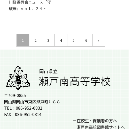
川柳委員会ニュース「守
破離」ｖｏｌ．２４…
1
2
3
4
5
6
»
〒709-0855
岡山県岡山市東区瀬戸町沖８８
TEL：086-952-0831
FAX：086-952-0314
ー在校生・保護者の方へ
瀬戸南高校図書館サイトへ