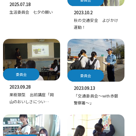
2025.07.18
生活委員会 七夕の願い
2023.10.2
秋の交通安全 よびかけ
運動！
委員会
委員会
2023.09.28
2023.09.13
果樹類型 出前講座「岡
「交通委員会～with赤磐
山のおいしさについ…
警察署～」