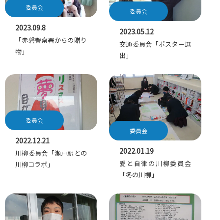
委員会
委員会
2023.09.8
2023.05.12
「赤磐警察署からの贈り
交通委員会「ポスター選
物」
出」
委員会
委員会
2022.12.21
2022.01.19
川柳委員会「瀬戸駅との
愛と自律の川柳委員会
川柳コラボ」
「冬の川柳」