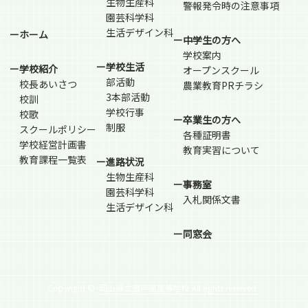
生物生産科
警報発令時の注意事項
園芸科学科
生活デザイン科
ーホーム
ー中学生の方へ
学校案内
ー学校生活
ー学校紹介
オープンスクール
部活動
校長あいさつ
農業教育PRチラシ
3本部活動
校訓
学校行事
校歌
ー卒業生の方へ
制服
スクールポリシー
各種証明書
学校経営計画書
教育実習について
教育課程一覧表
ー進路状況
生物生産科
ー事務室
園芸科学科
入札関係文書
生活デザイン科
ー同窓会
Copyright ©
岡山県立瀬戸南高等学校 All rights reserved.