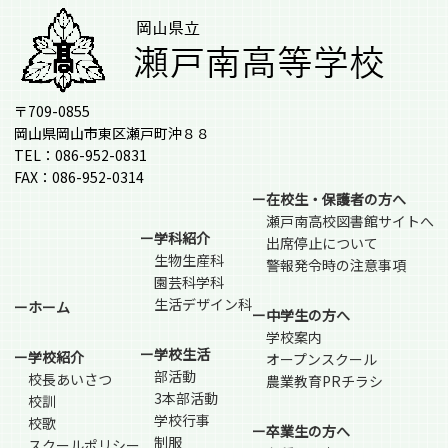
〒709-0855
岡山県岡山市東区瀬戸町沖８８
TEL：086-952-0831
FAX：086-952-0314
ー在校生・保護者の方へ
瀬戸南高校図書館サイトへ
ー学科紹介
出席停止について
生物生産科
警報発令時の注意事項
園芸科学科
生活デザイン科
ーホーム
ー中学生の方へ
学校案内
ー学校生活
ー学校紹介
オープンスクール
部活動
校長あいさつ
農業教育PRチラシ
3本部活動
校訓
学校行事
校歌
ー卒業生の方へ
制服
スクールポリシー