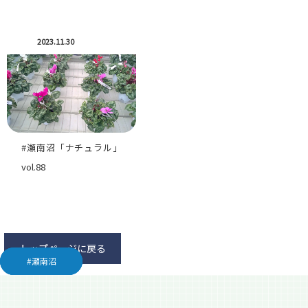
2023.11.30
#瀬南沼「ナチュラル」
vol.88
トップページに戻る
#瀬南沼
#瀬南沼
#瀬南沼